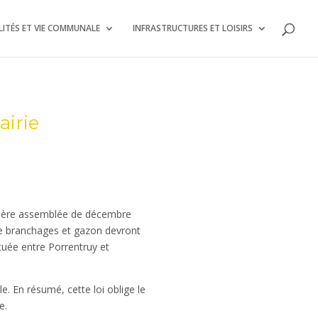
ITÉS ET VIE COMMUNALE
INFRASTRUCTURES ET LOISIRS
airie
nière assemblée de décembre
ue branchages et gazon devront
ituée entre Porrentruy et
le. En résumé, cette loi oblige le
te.