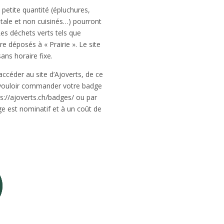
petite quantité (épluchures,
tale et non cuisinés…) pourront
Les déchets verts tels que
e déposés à « Prairie ». Le site
ans horaire fixe.
ccéder au site d’Ajoverts, de ce
n vouloir commander votre badge
tps://ajoverts.ch/badges/ ou par
e est nominatif et à un coût de