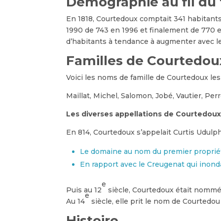
Démographie au fil du
En 1818, Courtedoux comptait 341 habitants, 
1990 de 743 en 1996 et finalement de 770 
d’habitants à tendance à augmenter avec l
Familles de Courtedou
Voici les noms de famille de Courtedoux les
Maillat, Michel, Salomon, Jobé, Vautier, Perr
Les diverses appellations de Courtedou
En 814, Courtedoux s’appelait Curtis Udulph
Le domaine au nom du premier proprié
En rapport avec le Creugenat qui inondai
e
Puis au 12
siècle, Courtedoux était nommé C
e
Au 14
siècle, elle prit le nom de Courted
Histoire