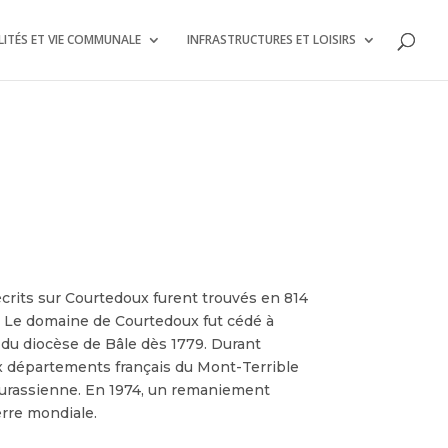
ITÉS ET VIE COMMUNALE
INFRASTRUCTURES ET LOISIRS
crits sur Courtedoux furent trouvés en 814
e. Le domaine de Courtedoux fut cédé à
s du diocèse de Bâle dès 1779. Durant
aux départements français du Mont-Terrible
jurassienne. En 1974, un remaniement
erre mondiale.