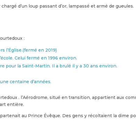
ur chargé d’un loup passant d’or, lampassé et armé de gueules.
Courtedoux :
rs l’Église.(fermé en 2019)
l’école. Celui fermé en 1996 environ.
pour la Saint-Martin. Il a brulé il y a 30 ans environ.
a une centaine d’années.
Courtedoux . l’Aérodrome, situé en transition, appartient aux 
art entière.
artenait au Prince Évêque. Des gens y récoltaient la dime pour c