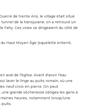
uerre de trente Ans, le village était situé
e tunnel de la transjurane, on a retrouvé un
le Fahy. Ces voies se dirigeaient du côté de
t du Haut Moyen Âge (squelette enterré,
 aval de l’église. Avant d’avoir l’eau
ussi laver le linge au puits romain, où une
des neuf croix en pierre. On peut
7, une grande sècheresse obligea les gens à
à certaines heures, notamment lorsqu’une
 puits.