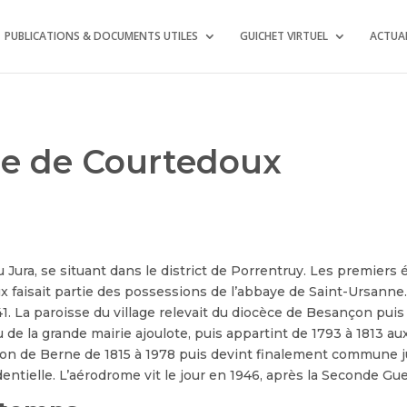
PUBLICATIONS & DOCUMENTS UTILES
GUICHET VIRTUEL
ACTUAL
age de Courtedoux
ra, se situant dans le district de Porrentruy. Les premiers é
oux faisait partie des possessions de l’abbaye de Saint-Ursann
241. La paroisse du village relevait du diocèce de Besançon pui
u de la grande mairie ajoulote, puis appartint de 1793 à 1813 
nton de Berne de 1815 à 1978 puis devint finalement commune 
dentielle. L’aérodrome vit le jour en 1946, après la Seconde Gu