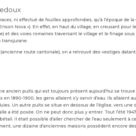
tedoux
aces, ni effectué de fouilles approfondies, qu’à l’époque de la G
Enson Nova »). En effet, en haut du village, en creusant pour l
et des voies romaines traversant le village et le finage sous 
a transjurane.
 (ancienne route cantonale), on a retrouvé des vestiges datan
e ancien puits qui est toujours présent aujourd’hui se trouve en
s en 1890-1900, les gens allaient s’y servir d’eau. Ils allaient a
uies. Un autre puits se situe en dessous de l’église, vers une 
lle a été posée. On ne peut donc plus y entrer. Tout l’été 194
 bétail. Il était possible d’aller chercher de l’eau seulement 
lement, une dizaine d’anciennes maisons possèdent encore des