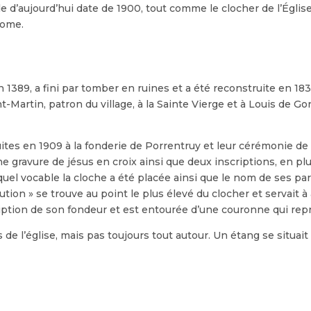
le d’aujourd’hui date de 1900, tout comme le clocher de l’Église
rome.
 1389, a fini par tomber en ruines et a été reconstruite en 1835
nt-Martin, patron du village, à la Sainte Vierge et à Louis de G
ruites en 1909 à la fonderie de Porrentruy et leur cérémonie d
ne gravure de jésus en croix ainsi que deux inscriptions, en plu
el vocable la cloche a été placée ainsi que le nom de ses parr
ion » se trouve au point le plus élevé du clocher et servait à ap
cription de son fondeur et est entourée d’une couronne qui re
 de l’église, mais pas toujours tout autour. Un étang se situait 