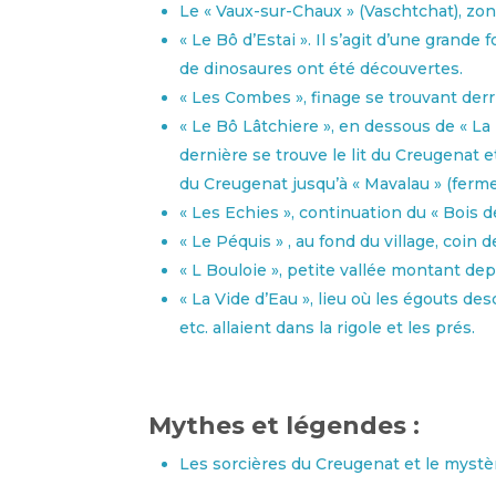
Le « Vaux-sur-Chaux » (Vaschtchat), zon
« Le Bô d’Estai ». Il s’agit d’une grand
de dinosaures ont été découvertes.
« Les Combes », finage se trouvant derriè
« Le Bô Lâtchiere », en dessous de « La
dernière se trouve le lit du Creugenat e
du Creugenat jusqu’à « Mavalau » (ferme
« Les Echies », continuation du « Bois d
« Le Péquis » , au fond du village, coin 
« L Bouloie », petite vallée montant dep
« La Vide d’Eau », lieu où les égouts des
etc. allaient dans la rigole et les prés.
Mythes et légendes :
Les sorcières du Creugenat et le myst