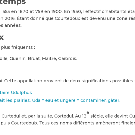
 temps
555 en 1870 et 759 en 1900. En 1950, l’effectif d’habitants éta
en 2016. Étant donné que Courtedoux est devenu une zone rés
es années.
x
 plus fréquents :
olle, Guenin, Bruat, Maître, Gaibrois.
x
i. Cette appellation provient de deux significations possibles 
taire Udulphus
t les prairies. Uda = eau et ungere = contaminer, gâter.
e
urtedul et, par la suite, Cortedul. Au 13
siècle, elle devint 
ou puis Courtedoub. Tous ces noms différents amèneront finale