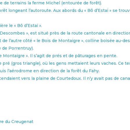
e de terrains la ferme Michel (entourée de forêt).
e forêt longeant l’autoroute. Aux abords du « Bô d’Estai » se tro
re le « Bô d’Estai ».
 Descombes », est situé près de la route cantonale en directio
t de l’autre côté « le Bois de Montaigre », colline boisée au-de
 de Porrentruy).
e Montaigre ». Il s’agit de prés et de pâturages en pente.
de pré (gros triangle), où les gens mettaient leurs vaches. Ce ter
uis l’aérodrome en direction de la forêt du Fahy.
cendaient vers la plaine de Courtedoux. Il n’y avait pas de canal
ère du Creugenat