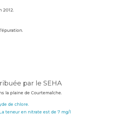
n 2012.
l’épuration.
tribuée par le SEHA
ns la plaine de Courtemaîche.
xyde de chlore.
La teneur en nitrate est de 7 mg/l