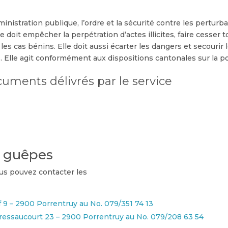
dministration publique, l’ordre et la sécurité contre les pertur
oit empêcher la perpétration d’actes illicites, faire cesser tou
 les cas bénins. Elle doit aussi écarter les dangers et secouri
s. Elle agit conformément aux dispositions cantonales sur la pol
cuments délivrés par le service
e guêpes
us pouvez contacter les
f 9 – 2900 Porrentruy au No. 079/351 74 13
essaucourt 23 – 2900 Porrentruy au No. 079/208 63 54