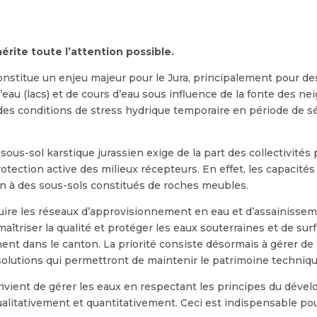
mérite toute l’attention possible.
onstitue un enjeu majeur pour le Jura, principalement pour de
d’eau (lacs) et de cours d’eau sous influence de la fonte des ne
à des conditions de stress hydrique temporaire en période de 
sous-sol karstique jurassien exige de la part des collectivités 
rotection active des milieux récepteurs. En effet, les capacités 
on à des sous-sols constitués de roches meubles.
ruire les réseaux d’approvisionnement en eau et d’assainissem
aîtriser la qualité et protéger les eaux souterraines et de s
ent dans le canton. La priorité consiste désormais à gérer de 
s solutions qui permettront de maintenir le patrimoine techni
onvient de gérer les eaux en respectant les principes du déve
alitativement et quantitativement. Ceci est indispensable pou