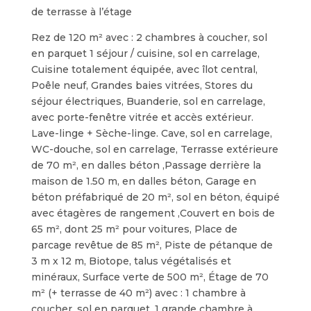
de terrasse à l’étage
Rez de 120 m² avec : 2 chambres à coucher, sol
en parquet 1 séjour / cuisine, sol en carrelage,
Cuisine totalement équipée, avec îlot central,
Poêle neuf, Grandes baies vitrées, Stores du
séjour électriques, Buanderie, sol en carrelage,
avec porte-fenêtre vitrée et accès extérieur.
Lave-linge + Sèche-linge. Cave, sol en carrelage,
WC-douche, sol en carrelage, Terrasse extérieure
de 70 m², en dalles béton ,Passage derrière la
maison de 1.50 m, en dalles béton, Garage en
béton préfabriqué de 20 m², sol en béton, équipé
avec étagères de rangement ,Couvert en bois de
65 m², dont 25 m² pour voitures, Place de
parcage revêtue de 85 m², Piste de pétanque de
3 m x 12 m, Biotope, talus végétalisés et
minéraux, Surface verte de 500 m², Étage de 70
m² (+ terrasse de 40 m²) avec : 1 chambre à
coucher, sol en parquet, 1 grande chambre à