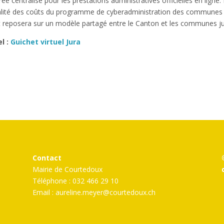
e centralisé pour les prestations administratives officielles en ligne
gralité des coûts du programme de cyberadministration des communes
nt reposera sur un modèle partagé entre le Canton et les communes j
l :
Guichet virtuel Jura
Contact
Mairie de Courtedoux
Téléphone : 032 466 29 10
Email :
aureline.meyer@courtedoux.ch