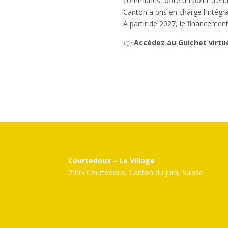
communes, offre un point d’entré
Canton a pris en charge l’inté
À partir de 2027, le financeme
👉
Accédez au Guichet virtue
Courtedoux – Le Village
2905 Courtedoux, Canton du Jura, Suisse