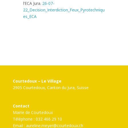
l’ECA Jura.
26-07-
22_Decision_Interdiction_Feux_Pyrotechniqu
es_ECA
Courtedoux – Le Village
2905 Courtedoux, Canton du Jura, Suisse
Contact
Mairie de Courtedoux
Téléphone : 032 466 29 10
Email :
aureline.meyer@courtedoux.ch